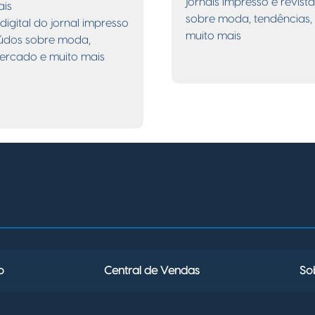
jornais impresso e revis
ais
sobre moda, tendências,
igital do jornal impresso
muito mais
eúdos sobre moda,
mercado e muito mais
o
Central de Vendas
So