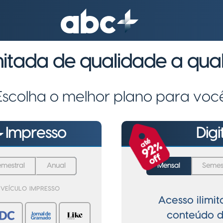
imitada de qualidade a qu
Escolha o melhor plano para voc
Impresso
Digi
até
%
92
off
emestral
Anual
Mensal
Semes
 VEÍCULO IMPRESSO
Acesso ilimi
conteúdo d