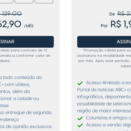
 129.00
R$ 2
De
62,90
R$ 1
Por
/MÊS
SINAR
ASSI
válido para contrato de 12
*Promoção válida para os
omática conforme valor de
assinatura na modalidade men
abela.
por mês. Após esse período, 
tabel
 a todo conteúdo do
Acesso ilimitado a 
C+ com vídeos,
Portal de notícias ABC+ 
entos, além da
infográficos, depoimento
cionar a cidade ou
possibilidade de selecio
resse
região de maior interess
sso entregue de segunda
Colunistas e artigos 
 endereço
Acesso a versão digi
gos de opinião exclusivos