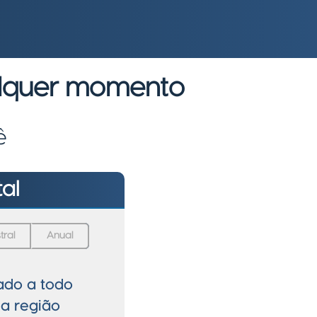
alquer momento
ê
tal
tral
Anual
tado a todo
a região