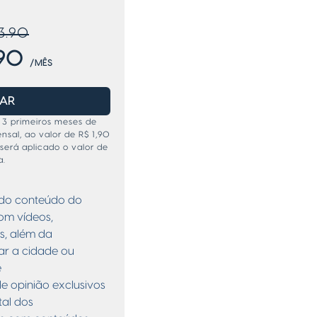
3.90
,90
/MÊS
NAR
 3 primeiros meses de
sal, ao valor de R$ 1,90
será aplicado o valor de
a.
todo conteúdo do
com vídeos,
s, além da
nar a cidade ou
e
de opinião exclusivos
tal dos