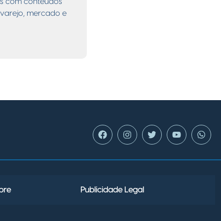
tas com conteúdos
 varejo, mercado e
bre
Publicidade Legal